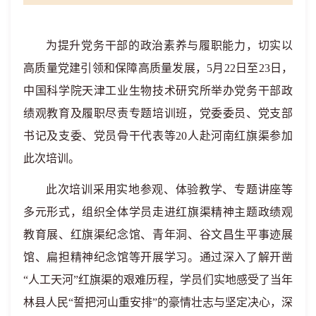
为提升党务干部的政治素养与履职能力，切实以
高质量党建引领和保障高质量发展，
5
月
22
日至
23
日，
中国科学院天津工业生物技术研究所举办党务干部政
绩观教育及履职尽责专题培训班，党委委员、党支部
书记及支委、党员骨干代表等
20
人赴河南红旗渠参加
此次培训。
此次培训采用实地参观、体验教学、专题讲座等
多元形式，组织全体学员走进红旗渠精神主题政绩观
教育展、红旗渠纪念馆、青年洞、谷文昌生平事迹展
馆、扁担精神纪念馆等开展学习。通过深入了解开凿
“人工天河”红旗渠的艰难历程，学员们实地感受了当年
林县人民“誓把河山重安排”的豪情壮志与坚定决心，深