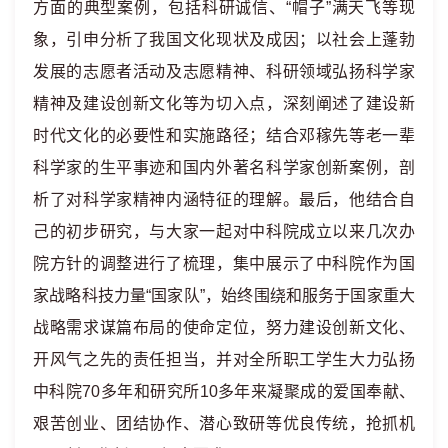
方面的典型案例，包括科研诚信、“帽子”满天飞等现
象，引申分析了我国文化现状及成因；以社会上蓬勃
发展的志愿者活动及志愿精神、科研领域弘扬科学家
精神及建设创新文化等为切入点，深刻阐述了建设新
时代文化的必要性和实施路径；结合邓稼先等老一辈
科学家的生平事迹和国内外著名科学家创新案例，剖
析了对科学家精神内涵特征的理解。最后，他结合自
己的初步研究，与大家一起对中科院成立以来几次办
院方针的调整进行了梳理，集中展示了中科院作为国
家战略科技力量“国家队”，始终围绕和服务于国家重大
战略需求谋篇布局的使命定位，努力建设创新文化、
开风气之先的责任担当，并对全所职工学生大力弘扬
中科院
70
多年和研究所
10
多年来凝聚成的爱国奉献、
艰苦创业、团结协作、潜心致研等优良传统，抢抓机