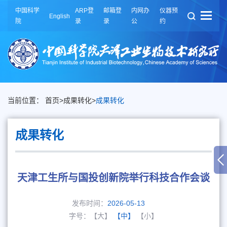
中国科学
ARP登
邮箱登
内网办
仪器预
English
院
录
录
公
约
当前位置：
首页
>
成果转化
>
成果转化
成果转化
天津工生所与国投创新院举行科技合作会谈
发布时间：
2026-05-13
字号：
【大】
【中】
【小】