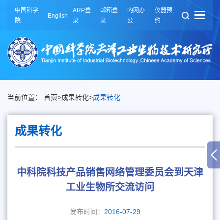
中国科学
ARP登
邮箱登
内网办
仪器预
English
院
录
录
公
约
当前位置：
首页
>
成果转化
>
成果转化
成果转化
中科院科技产品销售网络管理委员会到天津
工业生物所交流访问
发布时间：
2016-07-29